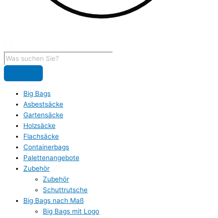
Big Bags
Asbestsäcke
Gartensäcke
Holzsäcke
Flachsäcke
Containerbags
Palettenangebote
Zubehör
Zubehör
Schuttrutsche
Big Bags nach Maß
Big Bags mit Logo