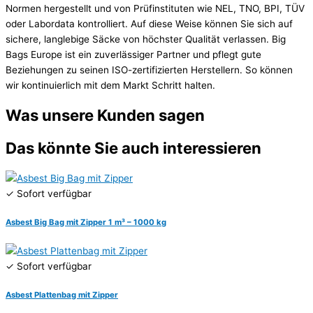
Normen hergestellt und von Prüfinstituten wie NEL, TNO, BPI, TÜV
oder Labordata kontrolliert. Auf diese Weise können Sie sich auf
sichere, langlebige Säcke von höchster Qualität verlassen. Big
Bags Europe ist ein zuverlässiger Partner und pflegt gute
Beziehungen zu seinen ISO-zertifizierten Herstellern. So können
wir kontinuierlich mit dem Markt Schritt halten.
Was unsere Kunden sagen
Das könnte Sie auch interessieren
✓ Sofort verfügbar
Asbest Big Bag mit Zipper 1 m³ – 1000 kg
✓ Sofort verfügbar
Asbest Plattenbag mit Zipper