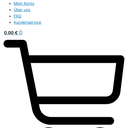
Mein Konto
Über uns
FAQ
Kundenservice
0
0,00
€