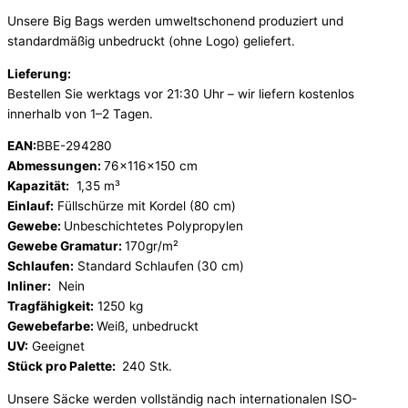
Unsere Big Bags werden umweltschonend produziert und
standardmäßig unbedruckt (ohne Logo) geliefert.
Lieferung:
Bestellen Sie werktags vor 21:30 Uhr – wir liefern kostenlos
innerhalb von 1–2 Tagen.
EAN:
BBE-294280
Abmessungen:
76x116x150 cm
Kapazität:
1,35 m³
Einlauf:
Füllschürze mit Kordel (80 cm)
Gewebe:
Unbeschichtetes Polypropylen
Gewebe Gramatur:
170gr/m²
Schlaufen:
Standard Schlaufen
(30 cm)
Inliner:
Nein
Tragfähigkeit:
1250 kg
Gewebefarbe:
Weiß, unbedruckt
UV:
Geeignet
Stück pro Palette:
240 Stk.
Unsere Säcke werden vollständig nach internationalen ISO-