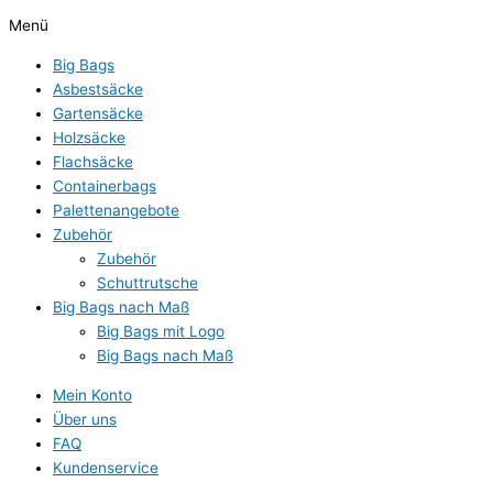
Menü
Big Bags
Asbestsäcke
Gartensäcke
Holzsäcke
Flachsäcke
Containerbags
Palettenangebote
Zubehör
Zubehör
Schuttrutsche
Big Bags nach Maß
Big Bags mit Logo
Big Bags nach Maß
Mein Konto
Über uns
FAQ
Kundenservice