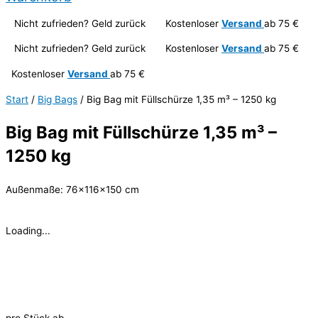
Nicht zufrieden? Geld zurück
Kostenloser
Versand
ab 75 €
Nicht zufrieden? Geld zurück
Kostenloser
Versand
ab 75 €
Kostenloser
Versand
ab 75 €
Start
/
Big Bags
/ Big Bag mit Füllschürze 1,35 m³ – 1250 kg
Big Bag mit Füllschürze 1,35 m³ –
1250 kg
Außenmaße: 76x116x150 cm
Loading...