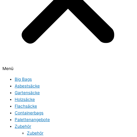
Menü
Big Bags
Asbestsäcke
Gartensäcke
Holzsäcke
Flachsäcke
Containerbags
Palettenangebote
Zubehör
Zubehör